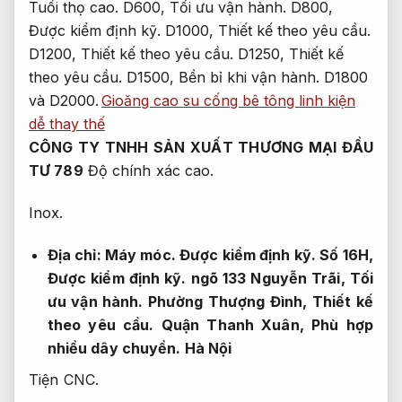
Tuổi thọ cao.
D600,
Tối ưu vận hành.
D800,
Được kiểm định kỹ.
D1000,
Thiết kế theo yêu cầu.
D1200,
Thiết kế theo yêu cầu.
D1250,
Thiết kế
theo yêu cầu.
D1500,
Bền bỉ khi vận hành.
D1800
và D2000.
Gioăng cao su cống bê tông linh kiện
dễ thay thế
CÔNG TY TNHH SẢN XUẤT THƯƠNG MẠI ĐẦU
TƯ 789
Độ chính xác cao.
Inox.
Địa chỉ:
Máy móc.
Được kiểm định kỹ.
Số 16H,
Được kiểm định kỹ.
ngõ 133 Nguyễn Trãi,
Tối
ưu vận hành.
Phường Thượng Đình,
Thiết kế
theo yêu cầu.
Quận Thanh Xuân,
Phù hợp
nhiều dây chuyền.
Hà Nội
Tiện CNC.