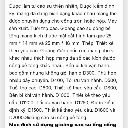
Được làm từ cao su thiên nhiên,
Được kiểm định
kỹ.
mang đa dạng biên dạng khác nhau mang thể
được chuyên dụng cho cống tròn hoặc hộp.
Máy
sản xuất.
Tuổi thọ cao.
Gioăng cao su cống bê
tông mang kích thước mặt cắt hình tam giác 25
mm * 14 mm và 25 mm * 18 mm.
Thép.
Thiết kế
theo yêu cầu.
Gioăng được nối tròn mang chu vi
khác nhau thích hợp mang đa số các kích thước
cống bê tông khác nhau,
Bền bỉ khi vận hành.
bao gồm nhưng không giới hạn ở D300,
Phù hợp
nhiều dây chuyền.
D400,
Tối ưu vận hành.
D500,
Tuổi thọ cao.
D600,
Thiết kế theo yêu cầu.
D800,
Bền bỉ khi vận hành.
D1000,
Thiết kế theo yêu
cầu.
D1200,
Tối ưu vận hành.
D1250,
Được kiểm
định kỹ.
D1500,
Thiết kế theo yêu cầu.
D1800 và
D2000.Gioăng cao su cống bê tông
Mục đích sử dụng gioăng cao su ống cống