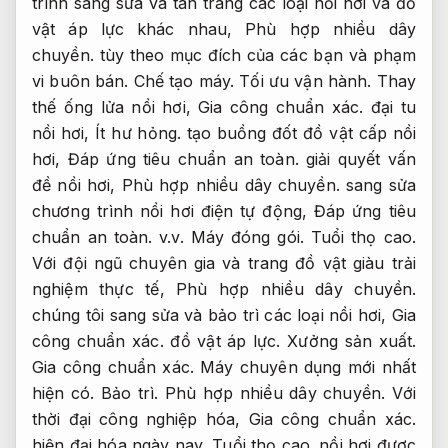
trình sang sửa và tân trang các loại nồi hơi và đồ
vật áp lực khác nhau,
Phù hợp nhiều dây
chuyền.
tùy theo mục đích của các bạn và phạm
vi buôn bán.
Chế tạo máy.
Tối ưu vận hành.
Thay
thế ống lửa nồi hơi,
Gia công chuẩn xác.
đại tu
nồi hơi,
Ít hư hỏng.
tạo buồng đốt đồ vật cấp nồi
hơi,
Đáp ứng tiêu chuẩn an toàn.
giải quyết vấn
đề nồi hơi,
Phù hợp nhiều dây chuyền.
sang sửa
chương trình nồi hơi điện tự động,
Đáp ứng tiêu
chuẩn an toàn.
v.v.
Máy đóng gói.
Tuổi thọ cao.
Với đội ngũ chuyên gia và trang đồ vật giàu trải
nghiệm thực tế,
Phù hợp nhiều dây chuyền.
chúng tôi sang sửa và bảo trì các loại nồi hơi,
Gia
công chuẩn xác.
đồ vật áp lực.
Xưởng sản xuất.
Gia công chuẩn xác.
Máy chuyên dụng mới nhất
hiện có.
Bảo trì.
Phù hợp nhiều dây chuyền.
Với
thời đại công nghiệp hóa,
Gia công chuẩn xác.
hiện đại hóa ngày nay,
Tuổi thọ cao.
nồi hơi được