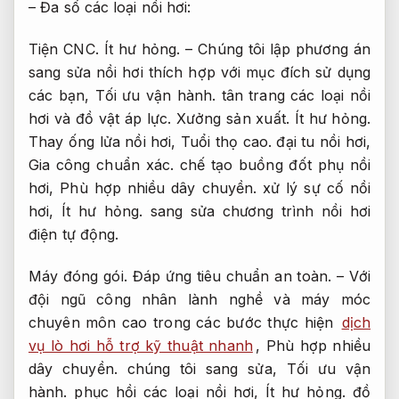
– Đa số các loại nồi hơi:
Tiện CNC.
Ít hư hỏng.
– Chúng tôi lập phương án
sang sửa nồi hơi thích hợp với mục đích sử dụng
các bạn,
Tối ưu vận hành.
tân trang các loại nồi
hơi và đồ vật áp lực.
Xưởng sản xuất.
Ít hư hỏng.
Thay ống lửa nồi hơi,
Tuổi thọ cao.
đại tu nồi hơi,
Gia công chuẩn xác.
chế tạo buồng đốt phụ nồi
hơi,
Phù hợp nhiều dây chuyền.
xử lý sự cố nồi
hơi,
Ít hư hỏng.
sang sửa chương trình nồi hơi
điện tự động.
Máy đóng gói.
Đáp ứng tiêu chuẩn an toàn.
– Với
đội ngũ công nhân lành nghề và máy móc
chuyên môn cao trong các bước thực hiện
dịch
vụ lò hơi hỗ trợ kỹ thuật nhanh
,
Phù hợp nhiều
dây chuyền.
chúng tôi sang sửa,
Tối ưu vận
hành.
phục hồi các loại nồi hơi,
Ít hư hỏng.
đồ